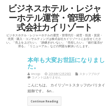
ビジネスホテル・レジャ
ーホテル運営・管理の株
式会社カイリゾート
ビジネスホテル・レジャーホテルの運営・管理代行・経営・投資・賃貸・
売買・購入・コンサルティングは株式会社カイリゾートにお任せくださ
い。「売上を上げたい」「跡継ぎがいない」「売却したい」「銀行返済が
滞る」「リニューアル」などの問題を解決いたします。
本年も大変お世話になりまし
た。
iincojp
2016年12月29日
スタッフブログ
コメントはありません
こんにちは。 カイリゾートスタッフのバリタイ
姐御です。 &n…
Continue Reading